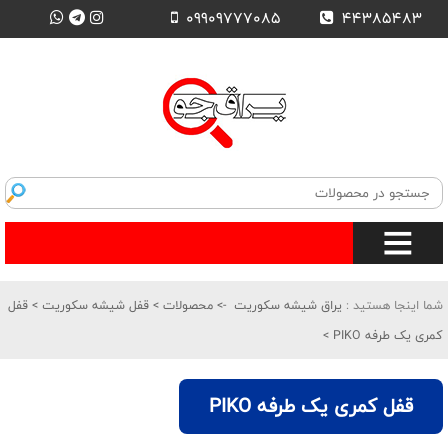
09909777085
44385483
شما اینجا هستید :
یراق شیشه سکوریت
->
محصولات
>
قفل شیشه سکوریت
>
قفل
کمری یک طرفه PIKO
>
قفل کمری یک طرفه PIKO