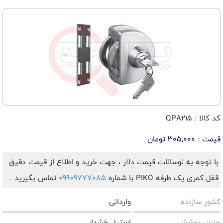
کد کالا : QPA215
قیمت : 305,000 تومان
با توجه به نوسانات قیمت دلار ، جهت خرید و اطلاع از قیمت دقیق
قفل کمری یک طرفه PIKO با شماره
09909777085
تماس بگیرید .
کشور سازنده
وارداتی
جنس پوشش
استیل خشدار