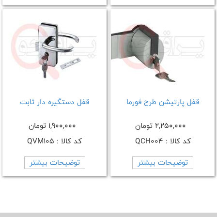
قفل پارتیشن طرح فورما
قفل دستگیره دار ثابت
2,250,000 تومان
1,900,000 تومان
کد کالا : QCH004
کد کالا : QVM105
توضیحات بیشتر
توضیحات بیشتر