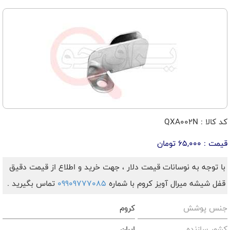
کد کالا : QXA002N
قیمت : 65,000 تومان
با توجه به نوسانات قیمت دلار ، جهت خرید و اطلاع از قیمت دقیق
قفل شیشه میرال آویز کروم با شماره
09909777085
تماس بگیرید .
جنس پوشش
کروم
کشور سازنده
ایران