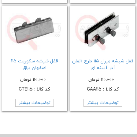
قفل شیشه میرال 115 طرح آلمان
قفل شیشه سکوریت 115
آذر آیینه ای
اصفهان یراق
110,000 تومان
110,000 تومان
کد کالا : GAA115
کد کالا : GTE115
توضیحات بیشتر
توضیحات بیشتر