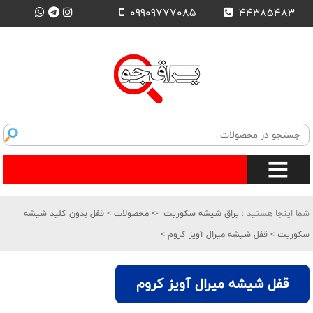
09909777085
44385483
شما اینجا هستید :
یراق شیشه سکوریت
->
محصولات
>
قفل بدون کلید شیشه
سکوریت
>
قفل شیشه میرال آویز کروم
>
قفل شیشه میرال آویز کروم