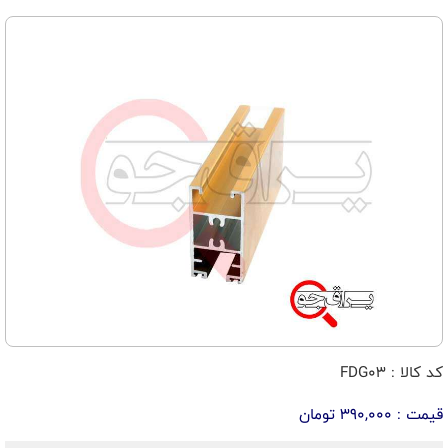
کد کالا : FDG03
قیمت : 390,000 تومان