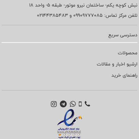
نبش کوچه یکم- ساختمان نیرو موتور- طبقه 5- واحد 18
تلفن مرکز تماس: 09909777085 و 02144385483
دسترسی سریع
محصولات
ارشیو اخبار و مقالات
راهنمای خرید