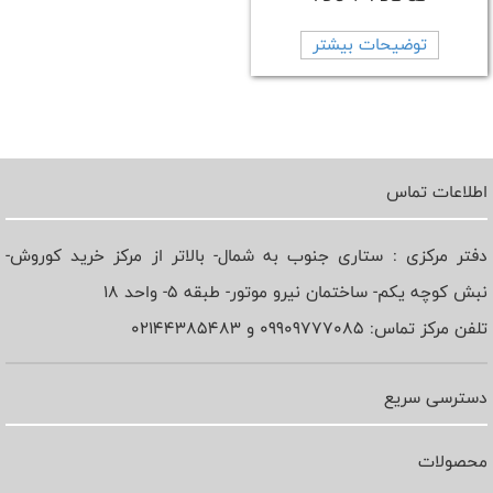
توضیحات بیشتر
اطلاعات تماس
دفتر مرکزی : ستاری جنوب به شمال- بالاتر از مرکز خرید کوروش-
نبش کوچه یکم- ساختمان نیرو موتور- طبقه 5- واحد 18
تلفن مرکز تماس: 09909777085 و 02144385483
دسترسی سریع
محصولات