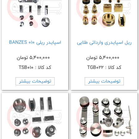
ریل اسپایدری وارداتی طلایی
اسپایدر ریلی BANZES 010
5,400,000 تومان
5,400,000 تومان
کد کالا : TGB022
کد کالا : TSB010
توضیحات بیشتر
توضیحات بیشتر