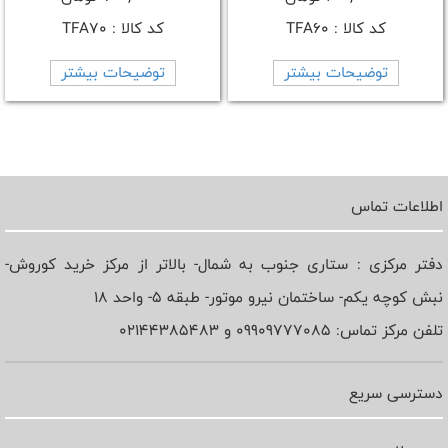
کد کالا : TFA60
کد کالا : TFA70
توضیحات بیشتر
توضیحات بیشتر
اطلاعات تماس
دفتر مرکزی : ستاری جنوب به شمال- بالاتر از مرکز خرید کوروش-
نبش کوچه یکم- ساختمان نیرو موتور- طبقه 5- واحد 18
تلفن مرکز تماس: 09909777085 و 02144385483
دسترسی سریع