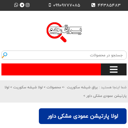
09909777085
44385483
شما اینجا هستید :
یراق شیشه سکوریت
->
محصولات
>
لولا شیشه سکوریت
>
لولا
پارتیشن عمودی مشکی داور
>
لولا پارتیشن عمودی مشکی داور