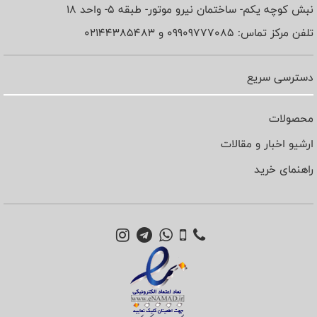
نبش کوچه یکم- ساختمان نیرو موتور- طبقه 5- واحد 18
تلفن مرکز تماس: 09909777085 و 02144385483
دسترسی سریع
محصولات
ارشیو اخبار و مقالات
راهنمای خرید