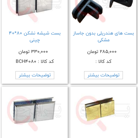
بست های هندریلی بدون جاساز
بست شیشه نشکن 80*40
مشکی
چینی
285,000 تومان
330,000 تومان
کد کالا :
کد کالا : BCH4080
توضیحات بیشتر
توضیحات بیشتر