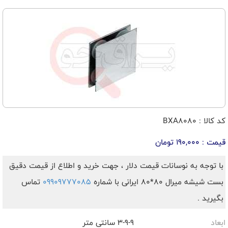
کد کالا : BXA8080
قیمت : 190,000 تومان
با توجه به نوسانات قیمت دلار ، جهت خرید و اطلاع از قیمت دقیق
بست شیشه میرال 80*80 ایرانی با شماره
09909777085
تماس
بگیرید .
ابعاد
3-9-9 سانتی متر