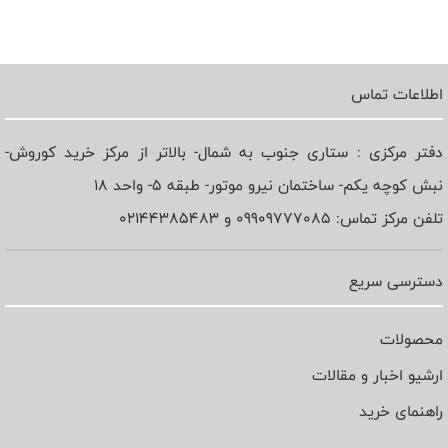
اطلاعات تماس
دفتر مرکزی : ستاری جنوب به شمال- بالاتر از مرکز خرید کوروش-
نبش کوچه یکم- ساختمان نیرو موتور- طبقه 5- واحد 18
تلفن مرکز تماس: 09909777085 و 02144385483
دسترسی سریع
محصولات
ارشیو اخبار و مقالات
راهنمای خرید