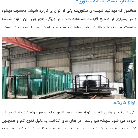
استاندارد تست شیشه سکوریت
همانطور که میدانید شیشه ی سکوریت یکی از انواع پر کاربرد شیشه محسوب میشود
و در بسیاری از صنایع قابلیت استفاده دارد . از ویژگی های بارز این نوع شیشه
مقاومت و استحکام بالا در برابر عوامل بیرونی می باشد . مراحل سکوریت نمودن
شیشه، عملیاتی بر پایه حرارت دهی است که بر روی انواع شیشه از جمله شیشه های
معمولی، رفلکس، رنگی و لعاب خورده قابل انجام می باشد. این نوع از شیشه مقاومت
بسیار بالایی تا حدود ۵ برابر نسبت به شیشه های معمولی دارد. از ویژگی های مهم و
بارز این نوع شیشه که باعث وجه تمایز آن با سایز شیشه ها شده است می توان به
موارد زیر اشاره کرد :
انواع شیشه
یکی از متریال هایی که در انواع صنعت ها کاربرد دارد و هر روزه نیز به کاربرد آن
افزوده می شود شیشه می باشد . در زمان های گذشته به دلیل تنوع کم و همچنین
آشنا نبودن با مزایای شیشه نسبت به سایر متریال های دیگر از شیشه کمتر استفاده
می شد. اما امروزه شیشه به یکی از پر کاربردترین ها تبدیل شده است . برای استفاده