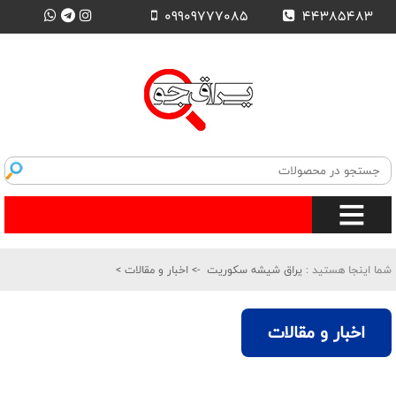
09909777085
44385483
شما اینجا هستید :
یراق شیشه سکوریت
->
اخبار و مقالات
>
اخبار و مقالات