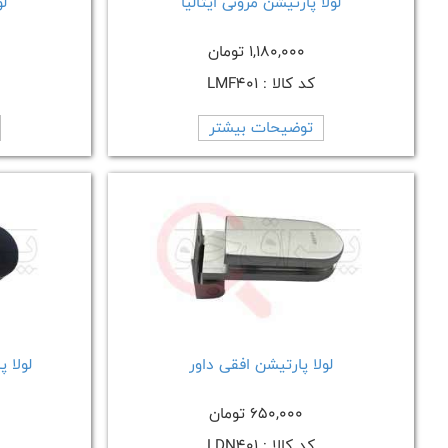
لولا پارتیشن مرونی ایتالیا
ل
1,180,000 تومان
کد کالا : LMF401
توضیحات بیشتر
لولا پارتیشن افقی داور
لولا 
650,000 تومان
کد کالا : LDN401