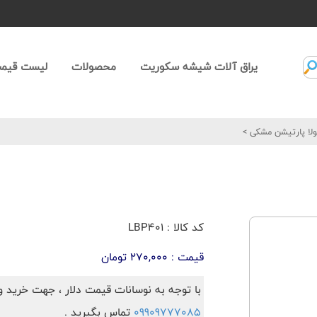
یراق آلات شیشه سکوریت
محصولات
لیست قیمت
ولا پارتیشن مشکی
>
کد کالا : LBP401
قیمت : 270,000 تومان
با توجه به نوسانات قیمت دلار ، جهت خرید و
09909777085
تماس بگیرید .