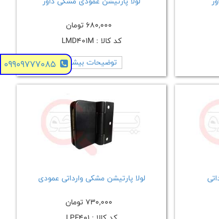
ور
لولا پارتیشن عمودی مشکی داور
680,000 تومان
کد کالا : LMD401M
توضیحات بیشتر
09909777085
اتی
لولا پارتیشن مشکی وارداتی عمودی
730,000 تومان
کد کالا : LPF401