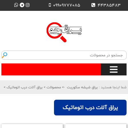
09909777085
44385483
شما اینجا هستید :
یراق شیشه سکوریت
->
محصولات
>
یراق آلات درب اتوماتیک
>
یراق آلات درب اتوماتیک