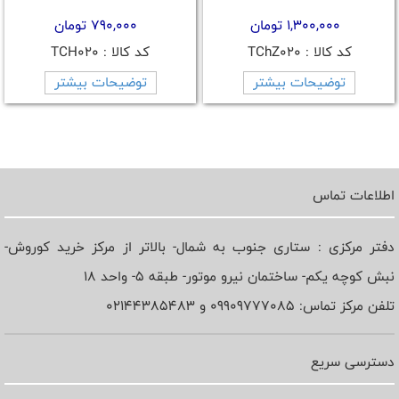
1,300,000 تومان
790,000 تومان
کد کالا : TChZ020
کد کالا : TCH020
توضیحات بیشتر
توضیحات بیشتر
اطلاعات تماس
دفتر مرکزی : ستاری جنوب به شمال- بالاتر از مرکز خرید کوروش-
نبش کوچه یکم- ساختمان نیرو موتور- طبقه 5- واحد 18
تلفن مرکز تماس: 09909777085 و 02144385483
دسترسی سریع